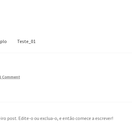
mplo
Teste_01
e_01
1 Comment
iro post. Edite-o ou exclua-o, e então comece a escrever!