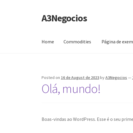
A3Negocios
Skip
Skip
to
to
navigation
content
Home
Commodities
Página de exe
Home
Commodities
Página de exemplo
Test
Posted on
16 de August de 2023
by
A3Negocios
—
Olá, mundo!
Boas-vindas ao WordPress. Esse é o seu prime