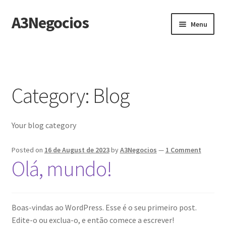
A3Negocios
Skip
Skip
Menu
to
to
navigation
content
Home
Commodities
Category:
Blog
Página de exemplo
Your blog category
Teste_01
Posted on
16 de August de 2023
by
A3Negocios
—
1 Comment
Olá, mundo!
Boas-vindas ao WordPress. Esse é o seu primeiro post.
Edite-o ou exclua-o, e então comece a escrever!